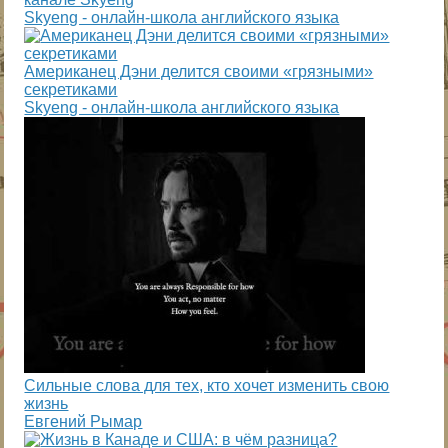
Skyeng - онлайн-школа английского языка
Американец Дэни делится своими «грязными»
секретиками
Skyeng - онлайн-школа английского языка
Сильные слова для тех, кто хочет изменить свою
жизнь
Евгений Рымар