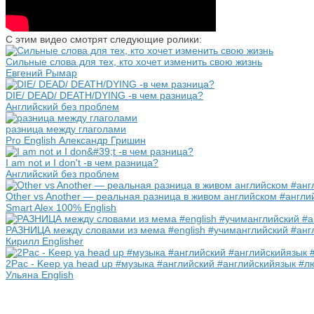
С этим видео смотрят следующие ролики:
Сильные слова для тех, кто хочет изменить свою жизнь
Евгений Рымар
DIE/ DEAD/ DEATH/DYING -в чем разница?
Английский без проблем
разница между глаголами
Pro English Александр Гришин
I am not и I don't -в чем разница?
Английский без проблем
Other vs Another — реальная разница в живом английском #англий
Smart Alex 100% English
РАЗНИЦА между словами из мема #english #учиманглийский #ан
Кирилл Englisher
2Pac - Keep ya head up #музыка #английский #английскийязык #
Ульяна English