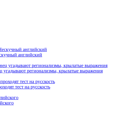
ескучный английский
ц угадывают регионализмы, крылатые выражения
оходят тест на русскость
ийского