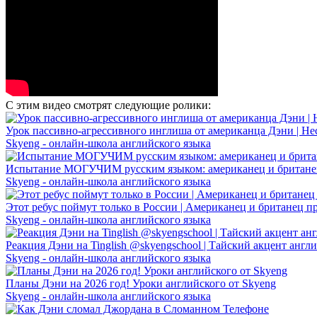
С этим видео смотрят следующие ролики:
Урок пассивно-агрессивного инглиша от американца Дэни | Н
Skyeng - онлайн-школа английского языка
Испытание МОГУЧИМ русским языком: американец и британе
Skyeng - онлайн-школа английского языка
Этот ребус поймут только в России | Американец и британец пр
Skyeng - онлайн-школа английского языка
Реакция Дэни на Tinglish @skyengschool | Тайский акцент англ
Skyeng - онлайн-школа английского языка
Планы Дэни на 2026 год! Уроки английского от Skyeng
Skyeng - онлайн-школа английского языка