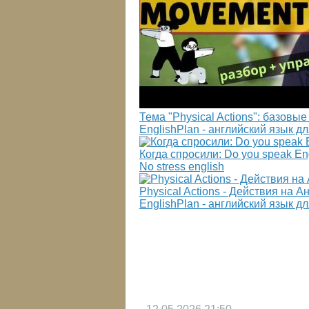
Тема "Physical Actions": базовы
EnglishPlan - английский язык 
Когда спросили: Do you speak En
No stress english
Physical Actions - Действия на А
EnglishPlan - английский язык 