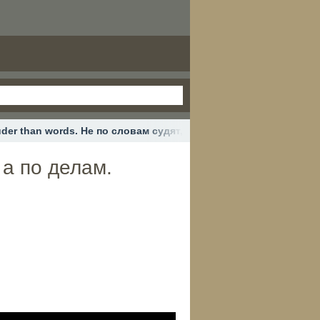
uder than words. Не по словам судят, а по делам.
 а по делам.