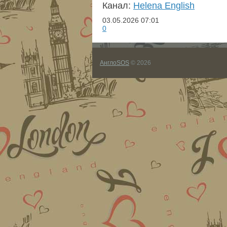
Канал:
Helena English
03.05.2026
07:01
0
АнглоSOS
© 2026