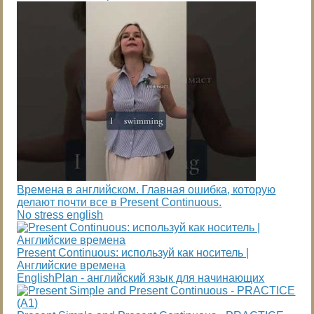
Времена в английском. Главная ошибка, которую
делают почти все в Present Continuous.
No stress english
Present Continuous: используй как носитель |
Английские времена
EnglishPlan - английский язык для начинающих