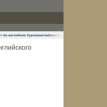
ь» по-английски #урокианглийского #разговорныйанглийский
нглийского