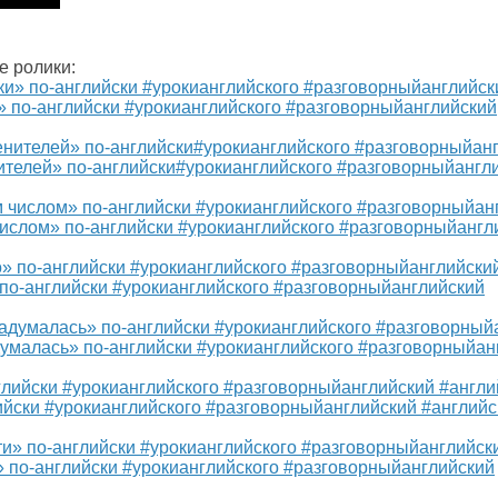
е ролики:
и» по-английски #урокианглийского #разговорныйанглийский
нителей» по-английски#урокианглийского #разговорныйангл
числом» по-английски #урокианглийского #разговорныйангл
» по-английски #урокианглийского #разговорныйанглийский
думалась» по-английски #урокианглийского #разговорныйан
ийски #урокианглийского #разговорныйанглийский #англий
и» по-английски #урокианглийского #разговорныйанглийский