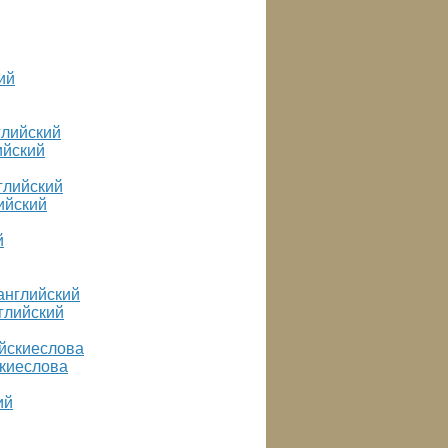
ийский
ийский
глийский
скиеслова