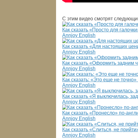
С этим видео смотрят следующи
Как сказать «Просто для галочк
Annjoy English
Как сказать «Для настоящих це
Annjoy English
Как сказать «Оформить задним 
Annjoy English
Как сказать: «Это еще не точно
Annjoy English
Как сказать «Я выключилась, за
Annjoy English
Как сказать «Пронесло» по-англ
Annjoy English
Как сказать «Слиться, не прийт
Annjoy English