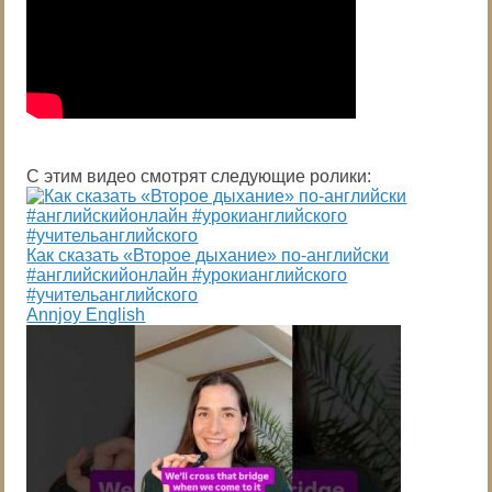
С этим видео смотрят следующие ролики:
Как сказать «Второе дыхание» по-английски
#английскийонлайн #урокианглийского
#учительанглийского
Annjoy English