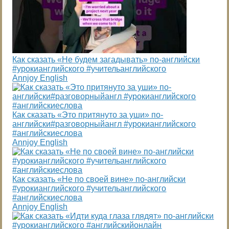
Как сказать «Не будем загадывать» по-английски
#урокианглийского #учительанглийского
Annjoy English
Как сказать «Это притянуто за уши» по-
английски#разговорныйангл #урокианглийского
#английскиеслова
Annjoy English
Как сказать «Не по своей вине» по-английски
#урокианглийского #учительанглийского
#английскиеслова
Annjoy English