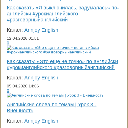
Как сказать «Я выключилась, задумалась» по-
английски #урокианглийского
#разговорныйанглийский
Канал:
Annjoy English
12.04.2026
01:51
0
Как сказать: «Это еще не точно» по-английски
#урокианглийского #разговорныйанглийский
Канал:
Annjoy English
05.04.2026
14:06
0
Английские слова по темам | Урок 3 -
Внешность
Канал:
Annjoy English