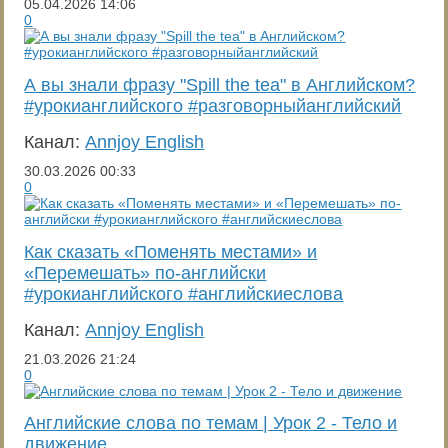
05.04.2026
14:06
0
А вы знали фразу "Spill the tea" в Английском?
#урокианглийского #разговорныйанглийский
Канал:
Annjoy English
30.03.2026
00:33
0
Как сказать «Поменять местами» и
«Перемешать» по-английски
#урокианглийского #английскиеслова
Канал:
Annjoy English
21.03.2026
21:24
0
Английские слова по темам | Урок 2 - Тело и
движение