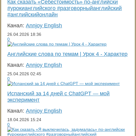
Как сказать «Себестоимость» по-английски
#урокианглийского #разговорныйанглийский
#английскийонлайн
Канал:
Annjoy English
26.04.2026
18:36
0
Английские слова по темам | Урок 4 - Характер
Канал:
Annjoy English
25.04.2026
02:45
0
Испанский за 14 дней с ChatGPT — мой
эксперимент
Канал:
Annjoy English
18.04.2026
15:24
0