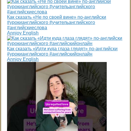
Как сказать «Не по своей вине» по-английски
#урокианглийского #учительанглийского
#английскиеслова
Annjoy English
Как сказать «Идти куда глаза глядят» по-английски
#урокианглийского #английскийонлайн
Annjoy English