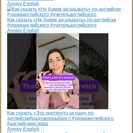
Annjoy English
Как сказать «Не будем загадывать» по-английски
#урокианглийского #учительанглийского
Annjoy English
Как сказать «Это притянуто за уши» по-
английски#разговорныйангл #урокианглийского
#английскиеслова
Annjoy English