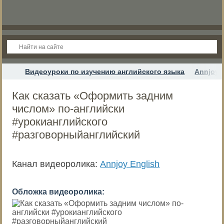
Видеоуроки по изучению английского языка
Annjoy 
Как сказать «Оформить задним
числом» по-английски
#урокианглийского
#разговорныйанглийский
Канал видеоролика:
Annjoy English
Обложка видеоролика: