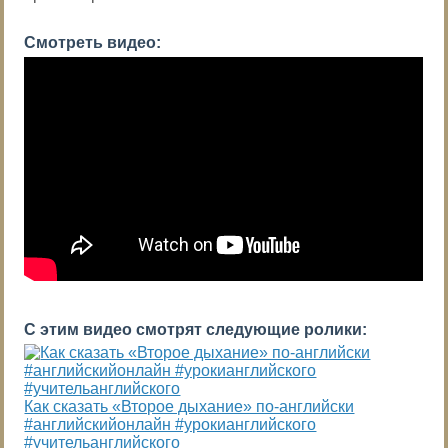
Смотреть видео:
С этим видео смотрят следующие ролики:
Как сказать «Второе дыхание» по-английски
#английскийонлайн #урокианглийского
#учительанглийского