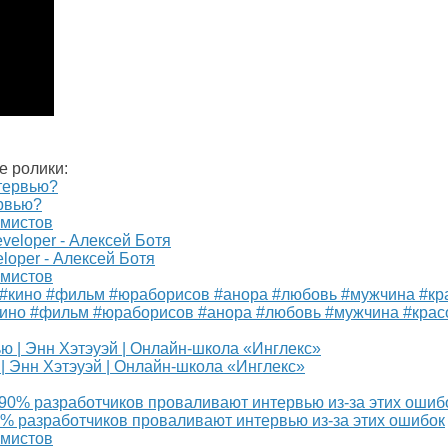
е ролики:
ервью?
ммистов
loper - Алексей Ботя
ммистов
кино #фильм #юраборисов #анора #любовь #мужчина #крас
 | Энн Хэтэуэй | Онлайн-школа «Инглекс»
% разработчиков проваливают интервью из-за этих ошибок
ммистов