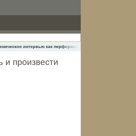
хническое интервью как перформанс: как блистать и произве
ь и произвести