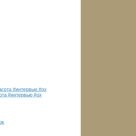
ота #интервью #ох