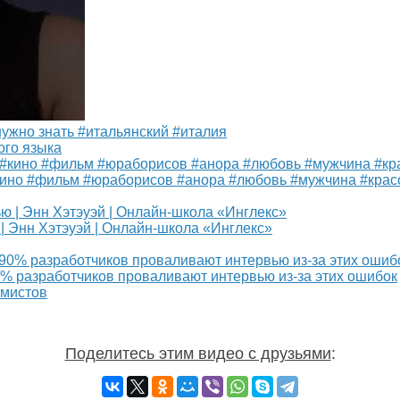
нужно знать #итальянский #италия
ого языка
кино #фильм #юраборисов #анора #любовь #мужчина #крас
 | Энн Хэтэуэй | Онлайн-школа «Инглекс»
% разработчиков проваливают интервью из-за этих ошибок
ммистов
Поделитесь этим видео с друзьями
: