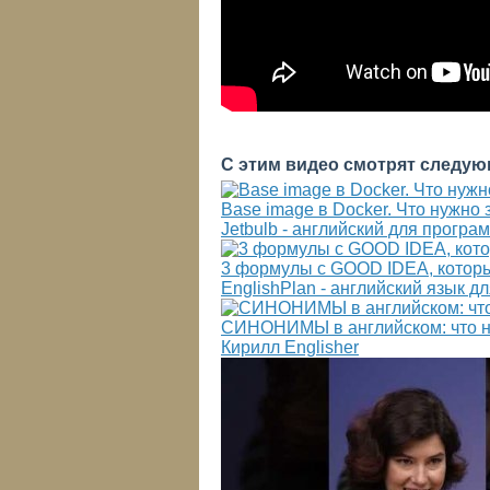
С этим видео смотрят следую
Base image в Docker. Что нужно 
Jetbulb - английский для програ
3 формулы с GOOD IDEA, которы
EnglishPlan - английский язык 
СИНОНИМЫ в английском: что н
Кирилл Englisher