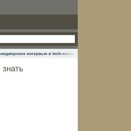
неджерское интервью в tech-компании: что нужно знать разр
 знать