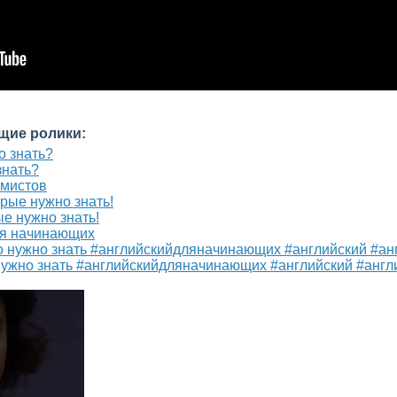
щие ролики:
знать?
ммистов
е нужно знать!
для начинающих
ужно знать #английскийдляначинающих #английский #англ