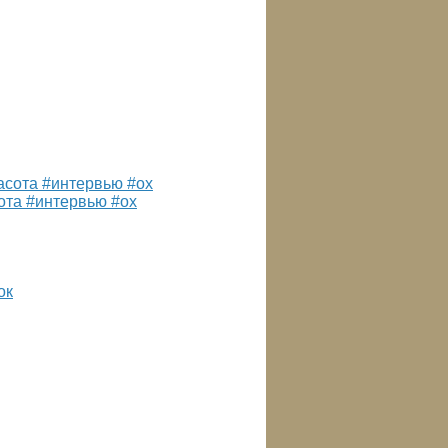
ота #интервью #ох