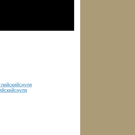
ийскийснуля