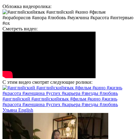
Обложка видеоролика:
Смотреть видео:
С этим видео смотрят следующие ролики:
#английский #английскийязык #фильм #кино #жизнь
#красота #женщина #успех #карьера #звезды #любовь
Ульяна English