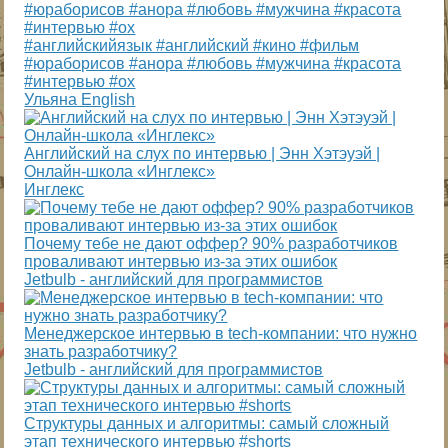
#английскийязык #английский #кино #фильм
#юраборисов #анора #любовь #мужчина #красота
#интервью #ох
Ульяна English
Английский на слух по интервью | Энн Хэтэуэй |
Онлайн-школа «Инглекс»
Инглекс
Почему тебе не дают оффер? 90% разработчиков
проваливают интервью из-за этих ошибок
Jetbulb - английский для программистов
Менеджерское интервью в tech-компании: что нужно
знать разработчику?
Jetbulb - английский для программистов
Структуры данных и алгоритмы: самый сложный
этап технического интервью #shorts