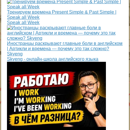
Тренируем времена Present Simple & Past Simple |
Speak all Week
Speak all Week
Иностранцы раскрывают главные боли в английском
| Артикли и времена — почему это так сложно?
Skyeng
Skyeng - онлайн-школа английского языка