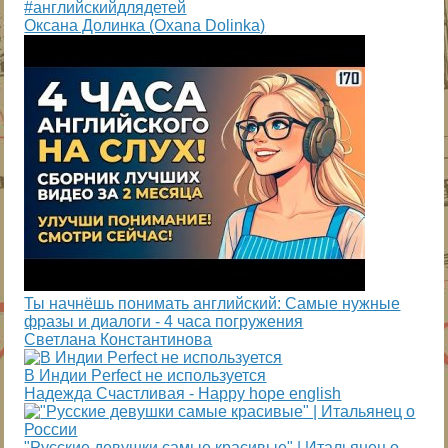
#английскийдлядетей
Оксана Долинка (Oxana Dolinka)
Ты начнёшь понимать английский: Самые нужные
фразы и диалоги - 4 часа погружения
Светлана Константинова
В Индии Perfect не используется
Надежда Cчастливая - Happy hope english
"Русские девушки самые красивые" | Итальянец о