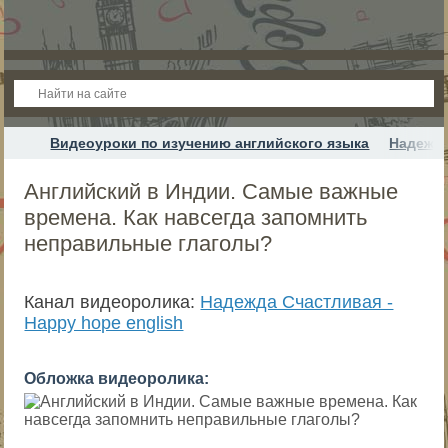
Видеоуроки по изучению английского языка
Надежда
Английский в Индии. Самые важные
времена. Как навсегда запомнить
неправильные глаголы?
Канал видеоролика:
Надежда Cчастливая -
Happy hope english
Обложка видеоролика: