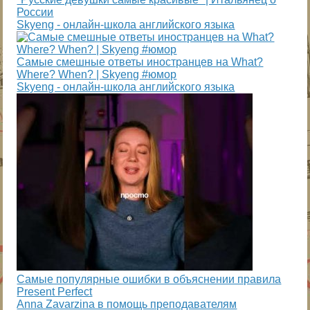
России
Skyeng - онлайн-школа английского языка
Самые смешные ответы иностранцев на What?
Where? When? | Skyeng #юмор
Skyeng - онлайн-школа английского языка
Самые популярные ошибки в объяснении правила
Present Perfect
Anna Zavarzina в помощь преподавателям