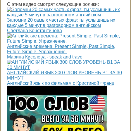
С этим видео смотрят следующие ролики:
Запомни 20 самых частых фраз: ты услышишь их
каждые 5 минут в разговорном английском
Светлана Константинова
Английские времена: Present Simple, Past Simple,
Future Simple. Упражнение.
Марина Киселева - speak and travel
АНГЛИЙСКИЙ ЯЗЫК 300 СЛОВ УРОВЕНЬ В1 ЗА 30
МИНУТ
Английский язык по фильмам с Кристиной Франц