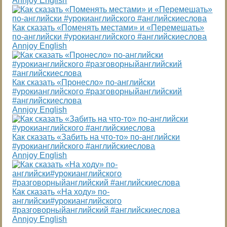
Annjoy English
Как сказать «Поменять местами» и «Перемешать»
по-английски #урокианглийского #английскиеслова
Annjoy English
Как сказать «Пронесло» по-английски
#урокианглийского #разговорныйанглийский
#английскиеслова
Annjoy English
Как сказать «Забить на что-то» по-английски
#урокианглийского #английскиеслова
Annjoy English
Как сказать «На ходу» по-
английски#урокианглийского
#разговорныйанглийский #английскиеслова
Annjoy English