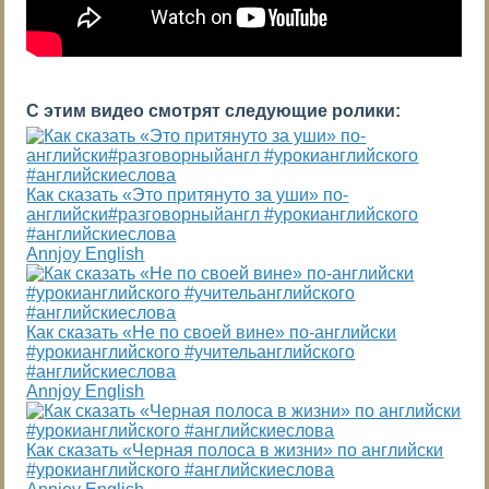
С этим видео смотрят следующие ролики:
Как сказать «Это притянуто за уши» по-
английски#разговорныйангл #урокианглийского
#английскиеслова
Annjoy English
Как сказать «Не по своей вине» по-английски
#урокианглийского #учительанглийского
#английскиеслова
Annjoy English
Как сказать «Черная полоса в жизни» по английски
#урокианглийского #английскиеслова