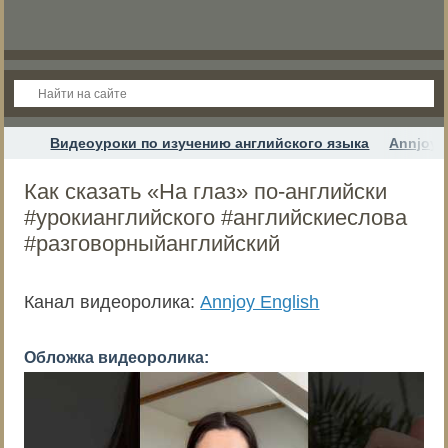
Видеоуроки по изучению английского языка
Annjoy 
Как сказать «На глаз» по-английски
#урокианглийского #английскиеслова
#разговорныйанглийский
Канал видеоролика:
Annjoy English
Обложка видеоролика: