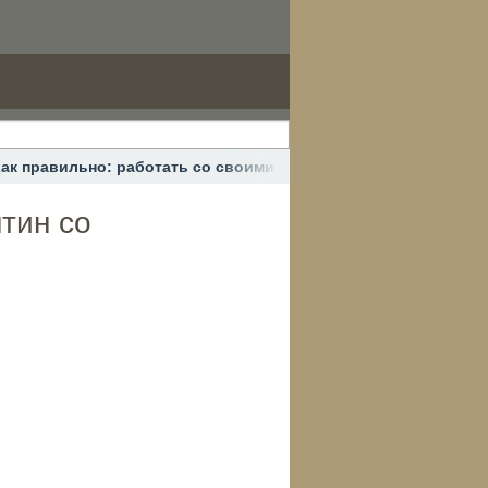
ак правильно: работать со своими страхами. Карантин со Сч
тин со