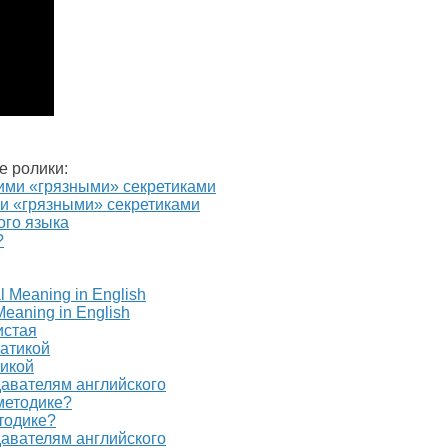
е ролики:
и «грязными» секретиками
ого языка
aning in English
истая
тикой
давателям английского
тодике?
давателям английского