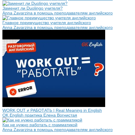
Заменит ли Duolingo учителя?
Anna Zavarzina в помощь преподавателям английского
Главное преимущество учителя английского
Anna Zavarzina в помощь преподавателям английского
WORK OUT ≠ РАБОТАТЬ | Real Meaning in English
OK English практика Елена Вогнистая
Как не нужно работать с грамматикой
Anna Zavarzina в помощь преподавателям английского