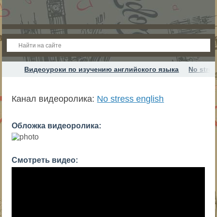
Видеоуроки по изучению английского языка
No stres
Канал видеоролика:
No stress english
Обложка видеоролика:
Смотреть видео: