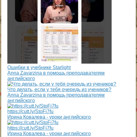
Ошибки в учебнике Starlight
Anna Zavarzina в помощь преподавателям
английского
Что делать, если у тебя очередь из учеников?
Anna Zavarzina в помощь преподавателям
английского
https://cutt.ly/StoFi7fu
Ирина Ковалева - уроки английского
https://cutt.ly/StoFi7fu
Ирина Ковалева - уроки английского