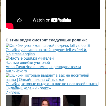
С этим видео смотрят следующие ролики:
Ошибки учеников на этой неделе: fell vs feel ❌
No stress english
Частые ошибки учителей
Anna Zavarzina в помощь преподавателям
английского
Ошибки, которые выдают в вас не носителей языка |
Онлайн-школа «Инглекс»
Инглекс