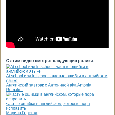
С этим видео смотрят следующие ролики:
At school или In school - частые ошибки в английском
языке
Английский завтрак с Антониной aka Antonia
Romaker
частые ошибки в английском, которые пора
исправить
Марина Горская