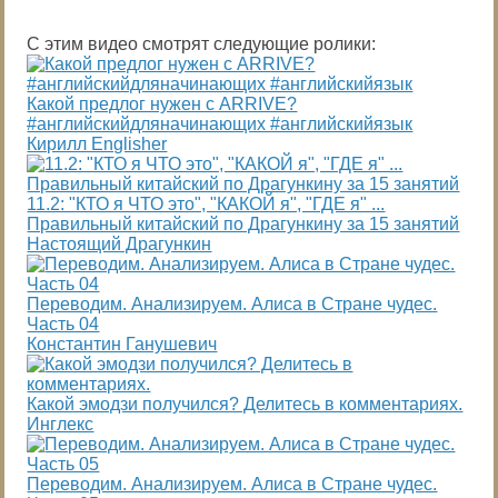
С этим видео смотрят следующие ролики:
Какой предлог нужен с ARRIVE?
#английскийдляначинающих #английскийязык
Кирилл Englisher
11.2: "КТО я ЧТО это", "КАКОЙ я", "ГДЕ я" ...
Правильный китайский по Драгункину за 15 занятий
Настоящий Драгункин
Переводим. Анализируем. Алиса в Стране чудес.
Часть 04
Константин Ганушевич
Какой эмодзи получился? Делитесь в комментариях.
Инглекс
Переводим. Анализируем. Алиса в Стране чудес.