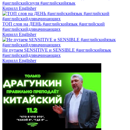
#английскийснуля #английскийязык
Кирилл Englisher
ТОП слов на ДЕНЬ #английскийязык #английский
#английскийдляначинающих
Кирилл Englisher
Не путаем SENSITIVE и SENSIBLE #английскийязык
#английскийдляначинающих
Кирилл Englisher