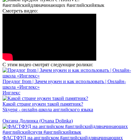
Смотреть видео:
С этим видео смотрят следующие ролики:
Предлог from | Зачем нужен и как использовать | Онлайн-
школа «Инглекс»
Инглекс
Какой стране нужен такой памятник?
Skyeng - онлайн-школа английского языка
Оксана Долинка (Oxana Dolinka)
ФАСТФУД на английском #английскийдляначинающих