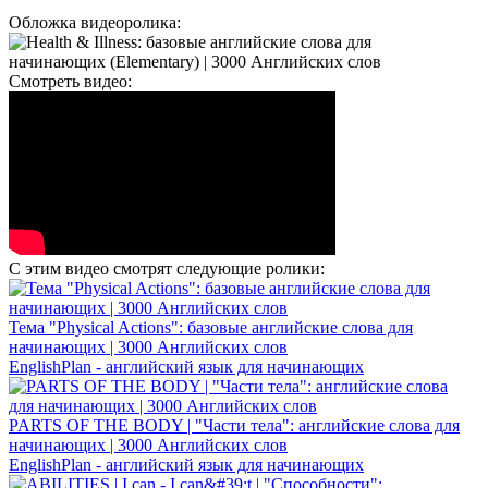
Обложка видеоролика:
Смотреть видео:
С этим видео смотрят следующие ролики:
Тема "Physical Actions": базовые английские слова для
начинающих | 3000 Английских слов
EnglishPlan - английский язык для начинающих
PARTS OF THE BODY | "Части тела": английские слова для
начинающих | 3000 Английских слов
EnglishPlan - английский язык для начинающих