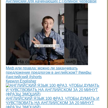
Английский для начинающих с Полиной Червовой
Миф или правда: можно ли заканчивать
предложение предлогом в английском? #мифы
#английский #shorts
Кирилл Englisher
АНГЛИЙСКИЙ ЯЗЫК 100 ФРАЗ, ЧТОБЫ ДУМАТЬ И
ЧУВСТВОВАТЬ НА АНГЛИЙСКОМ ЗА 20 МИНУТ
(ФРАЗЫ ЭМОЦИЙ)