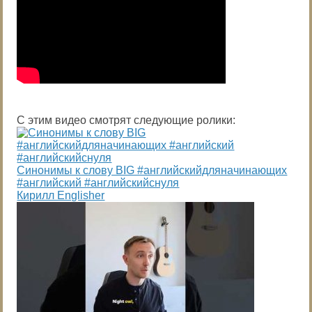
С этим видео смотрят следующие ролики:
Синонимы к слову BIG #английскийдляначинающих
#английский #английскийснуля
Кирилл Englisher