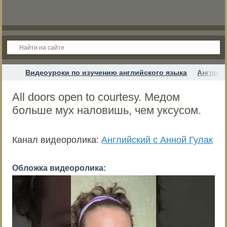
Видеоуроки по изучению английского языка
Английс
All doors open to courtesy. Медом
больше мух наловишь, чем уксусом.
Канал видеоролика:
Английский с Анной Гулак
Обложка видеоролика: