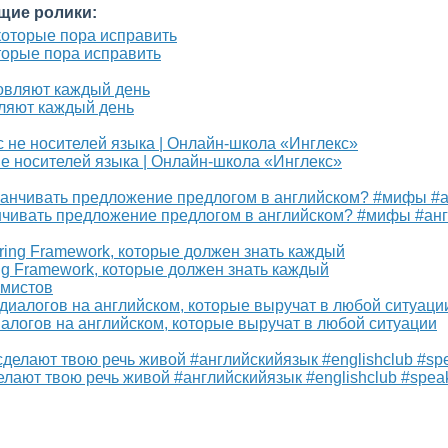
щие ролики:
торые пора исправить
ляют каждый день
е носителей языка | Онлайн-школа «Инглекс»
нчивать предложение предлогом в английском? #мифы #анг
ng Framework, которые должен знать каждый
ммистов
алогов на английском, которые выручат в любой ситуации
елают твою речь живой #английскийязык #englishclub #spea