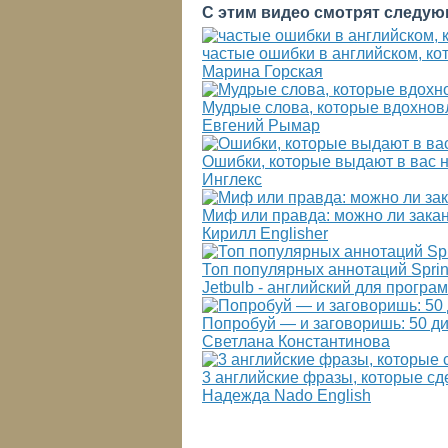
С этим видео смотрят следую
частые ошибки в английском, ко
Марина Горская
Мудрые слова, которые вдохнов
Евгений Рымар
Ошибки, которые выдают в вас н
Инглекс
Миф или правда: можно ли зака
Кирилл Englisher
Топ популярных аннотаций Spri
Jetbulb - английский для програ
Попробуй — и заговоришь: 50 ди
Светлана Константинова
3 английские фразы, которые сд
Надежда Nado English