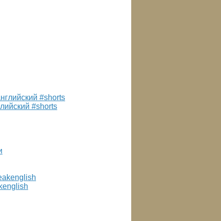
лийский #shorts
kenglish