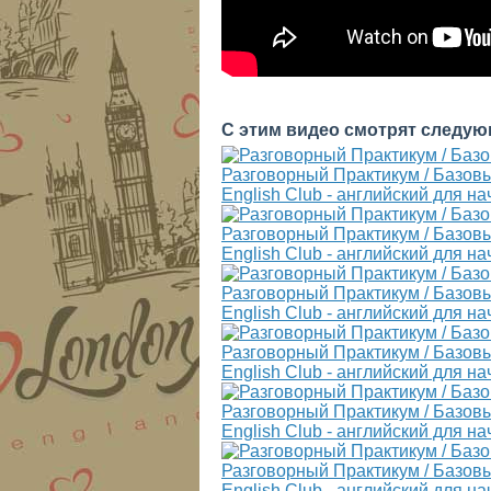
С этим видео смотрят следую
Разговорный Практикум / Базовы
English Club - английский для н
Разговорный Практикум / Базовы
English Club - английский для н
Разговорный Практикум / Базов
English Club - английский для н
Разговорный Практикум / Базовы
English Club - английский для н
Разговорный Практикум / Базовы
English Club - английский для н
Разговорный Практикум / Базовы
English Club - английский для н