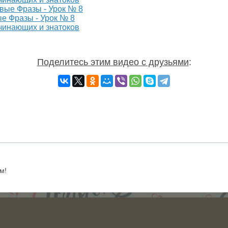
е Фразы - Урок № 8
ачинающих и знатоков
Поделитесь этим видео с друзьями
:
м!