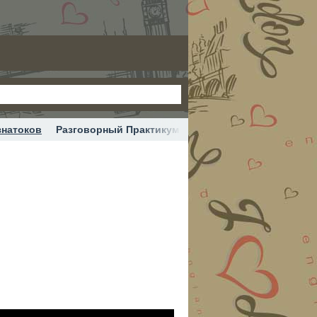
знатоков
Разговорный Практикум / Базовые Фразы - Урок 2