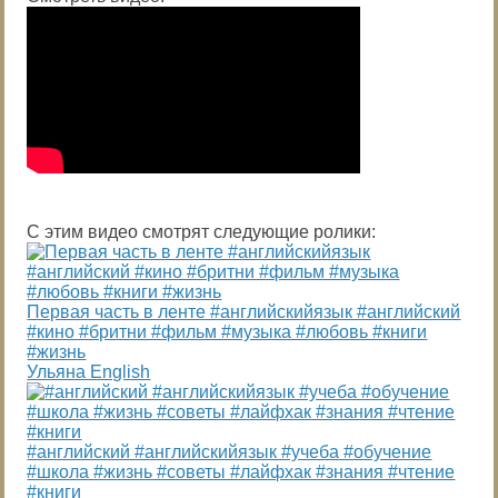
С этим видео смотрят следующие ролики:
Первая часть в ленте #английскийязык #английский
#кино #бритни #фильм #музыка #любовь #книги
#жизнь
Ульяна English
#английский #английскийязык #учеба #обучение
#школа #жизнь #советы #лайфхак #знания #чтение
#книги