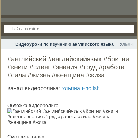
Видеоуроки по изучению английского языка
Ульяна 
#английский #английскийязык #бритни
#книги #сленг #знания #труд #работа
#сила #жизнь #женщина #жиза
Канал видеоролика:
Ульяна English
Обложка видеоролика:
Смотреть видео: