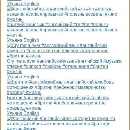
Ульяна English
#английскийязык #английский #гв #пп #польза
#знания #сила #привычки #полезныесоветы #кино
#жизнь
Ульяна English
Cry me a river #английскийязык #английский #музыка
#песня #хипхоп #любовь #отношения #бритни
#жизнь
Ульяна English
Бритни #английскийязык #английский #любовь
#отношения #бритни #ребенок #материнство
#развод #жизнь
Ульяна English