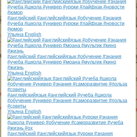
#английский #английскийязык #обучение #знания
#учеба #школа #универ #уроки #лайфхак #новости
#юмор
Ульяна English
#английский #английскийязык #обучение #знания
#учеба #школа #универ #моана #мультик #кино
#жизнь
Ульяна English
#английскийязык #английский #учеба #школа
#обучение #универ #знания #саморазвитие #польза
#советы
Ульяна English
#английский #английскийязык #уроки #знания