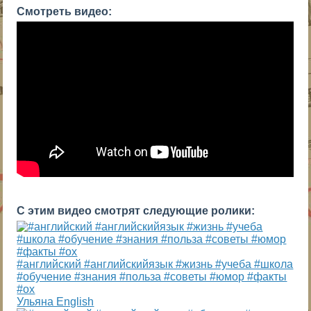
Смотреть видео:
С этим видео смотрят следующие ролики:
#английский #английскийязык #жизнь #учеба #школа
#обучение #знания #польза #советы #юмор #факты
#ох
Ульяна English