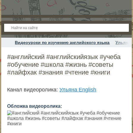
Видеоуроки по изучению английского языка
Ульяна 
#английский #английскийязык #учеба
#обучение #школа #жизнь #советы
#лайфхак #знания #чтение #книги
Канал видеоролика:
Ульяна English
Обложка видеоролика: