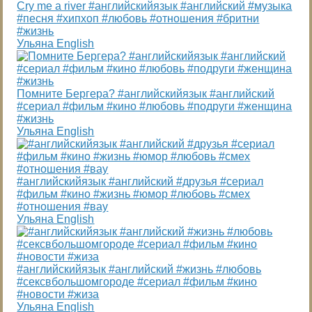
Cry me a river #английскийязык #английский #музыка
#песня #хипхоп #любовь #отношения #бритни
#жизнь
Ульяна English
Помните Бергера? #английскийязык #английский
#сериал #фильм #кино #любовь #подруги #женщина
#жизнь
Ульяна English
#английскийязык #английский #друзья #сериал
#фильм #кино #жизнь #юмор #любовь #смех
#отношения #вау
Ульяна English
#английскийязык #английский #жизнь #любовь
#сексвбольшомгороде #сериал #фильм #кино
#новости #жиза
Ульяна English