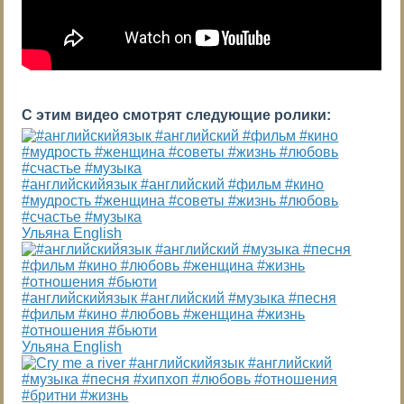
С этим видео смотрят следующие ролики:
#английскийязык #английский #фильм #кино
#мудрость #женщина #советы #жизнь #любовь
#счастье #музыка
Ульяна English
#английскийязык #английский #музыка #песня
#фильм #кино #любовь #женщина #жизнь
#отношения #бьюти
Ульяна English