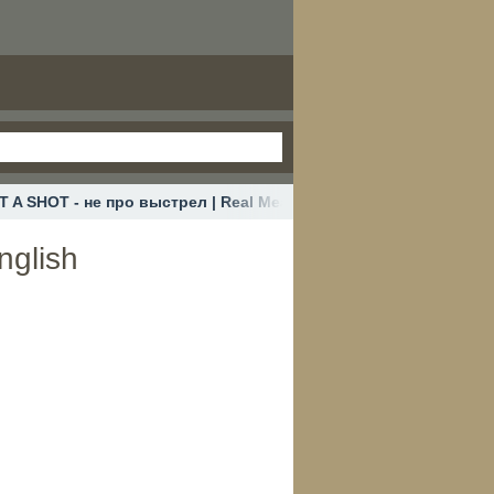
IT A SHOT - не про выстрел | Real Meaning in English
nglish