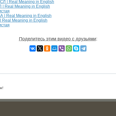
Real Meaning in English
истая
eal Meaning in English
истая
Поделитесь этим видео с друзьями
:
м!