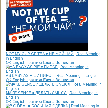
NOT MY CUP OF TEA ≠ НЕ МОЙ ЧАЙ | Real Meaning
in English
OK English практика Елена Вогнистая
AS EASY AS PIE ≠ ПИРОГ | Real Meaning in English
OK English практика Елена Вогнистая
MAKE SENSE ≠ ДЕЛАТЬ СМЫСЛ | Real Meaning in
English
OK English практика Елена Вогнистая