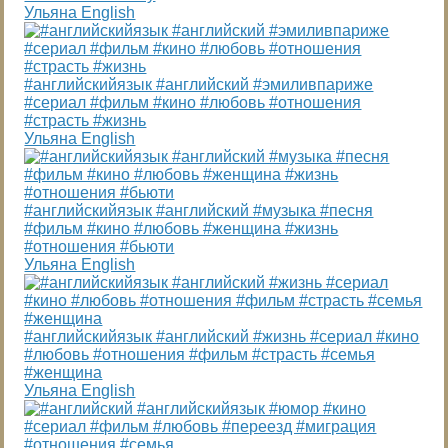
Ульяна English
#английскийязык #английский #эмиливпариже
#сериал #фильм #кино #любовь #отношения
#страсть #жизнь
Ульяна English
#английскийязык #английский #музыка #песня
#фильм #кино #любовь #женщина #жизнь
#отношения #бьюти
Ульяна English
#английскийязык #английский #жизнь #сериал #кино
#любовь #отношения #фильм #страсть #семья
#женщина
Ульяна English