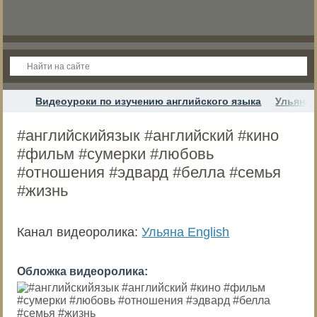
Видеоуроки по изучению английского языка
Ульяна 
#английскийязык #английский #кино
#фильм #сумерки #любовь
#отношения #эдвард #белла #семья
#жизнь
Канал видеоролика:
Ульяна English
Обложка видеоролика: