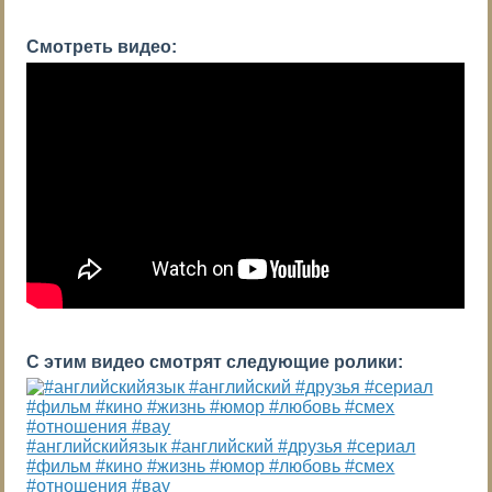
Смотреть видео:
С этим видео смотрят следующие ролики:
#английскийязык #английский #друзья #сериал
#фильм #кино #жизнь #юмор #любовь #смех
#отношения #вау