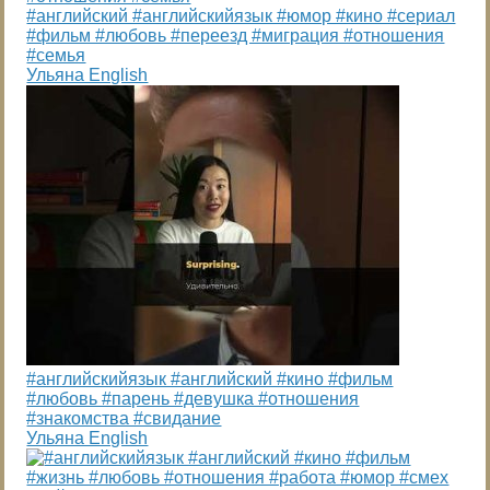
#английский #английскийязык #юмор #кино #сериал
#фильм #любовь #переезд #миграция #отношения
#семья
Ульяна English
#английскийязык #английский #кино #фильм
#любовь #парень #девушка #отношения
#знакомства #свидание
Ульяна English