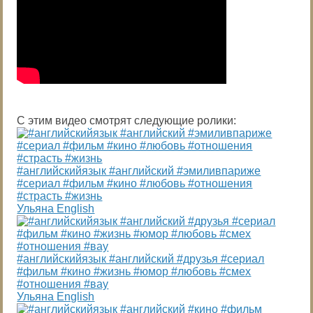
С этим видео смотрят следующие ролики:
#английскийязык #английский #эмиливпариже
#сериал #фильм #кино #любовь #отношения
#страсть #жизнь
Ульяна English
#английскийязык #английский #друзья #сериал
#фильм #кино #жизнь #юмор #любовь #смех
#отношения #вау
Ульяна English