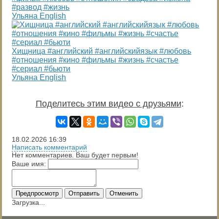
#развод #жизнь
Ульяна English
Хищница #английский #английскийязык #любовь
#отношения #кино #фильмы #жизнь #счастье
#сериал #бьюти
Ульяна English
Поделитесь этим видео с друзьями
:
18.02.2026
16:39
Написать комментарий
Нет комментариев. Ваш будет первым!
Ваше имя:
Предпросмотр
Отправить
Отменить
Загрузка...