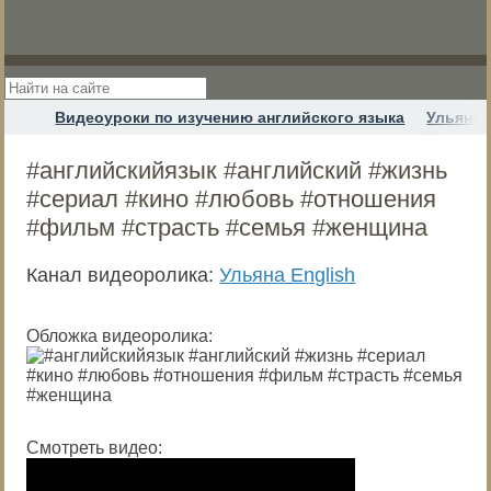
Видеоуроки по изучению английского языка
Ульяна 
#английскийязык #английский #жизнь
#сериал #кино #любовь #отношения
#фильм #страсть #семья #женщина
Канал видеоролика:
Ульяна English
Обложка видеоролика:
Смотреть видео: