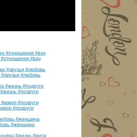
х #отношения #вау
 #друзья #любовь
 #жизнь #подруги
#юмор #подруги
юбовь #женщина