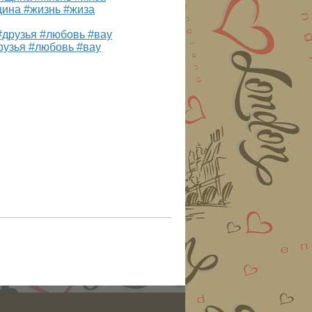
щина #жизнь #жиза
рузья #любовь #вау