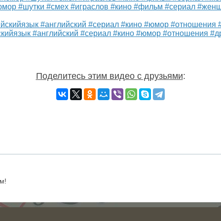
юмор #шутки #смех #играслов #кино #фильм #сериал #жен
ийязык #английский #сериал #кино #юмор #отношения #д
Поделитесь этим видео с друзьями
:
м!