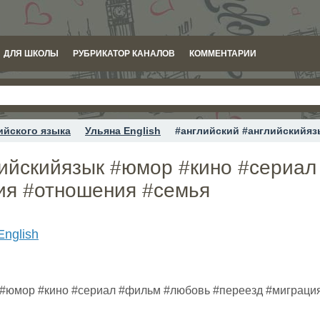
ДЛЯ ШКОЛЫ
РУБРИКАТОР КАНАЛОВ
КОММЕНТАРИИ
ийского языка
Ульяна English
#английский #английскийяз
лийскийязык #юмор #кино #сериа
ия #отношения #семья
English