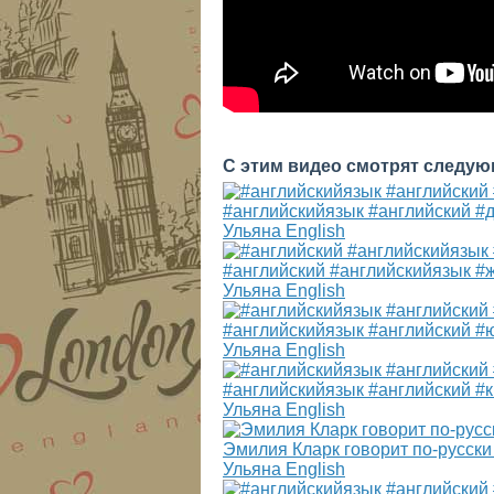
С этим видео смотрят следую
#английскийязык #английский #
Ульяна English
#английский #английскийязык #
Ульяна English
#английскийязык #английский #
Ульяна English
#английскийязык #английский #
Ульяна English
Эмилия Кларк говорит по-русск
Ульяна English