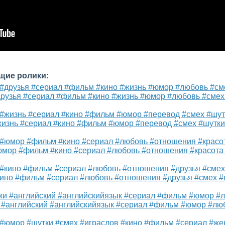
щие ролики:
друзья #сериал #фильм #кино #жизнь #юмор #любовь #сме
жизнь #сериал #кино #фильм #юмор #перевод #смех #шутки
юмор #фильм #кино #сериал #любовь #отношения #красота
кино #фильм #сериал #любовь #отношения #друзья #смех 
и #английский #английскийязык #сериал #фильм #юмор #л