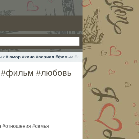
ык #юмор #кино #сериал #фильм #любовь #переезд #миграци
л #фильм #любовь