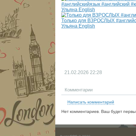
#английскийязык #английский #
Ульяна English
Только для ВЗРОСЛЫХ #английск
Ульяна English
21.02.2026
22:28
Комментарии
Написать комментарий
Нет комментариев. Ваш будет первы