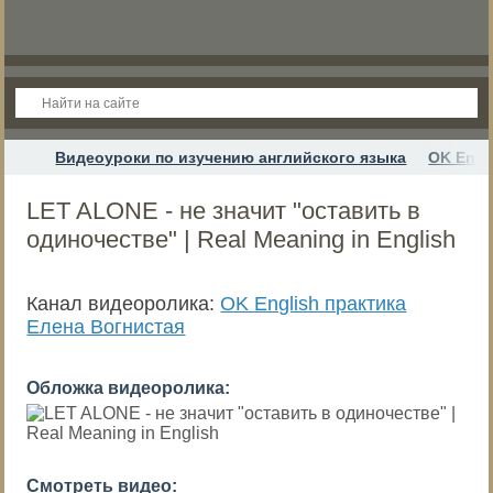
Видеоуроки по изучению английского языка
OK Engl
LET ALONE - не значит "оставить в
одиночестве" | Real Meaning in English
Канал видеоролика:
OK English практика
Елена Вогнистая
Обложка видеоролика:
Смотреть видео: