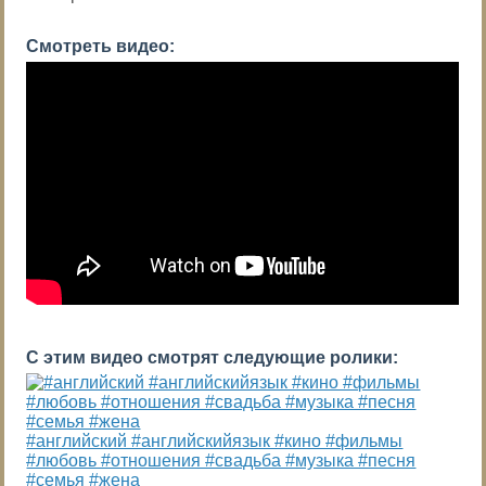
Смотреть видео:
С этим видео смотрят следующие ролики:
#английский #английскийязык #кино #фильмы
#любовь #отношения #свадьба #музыка #песня
#семья #жена