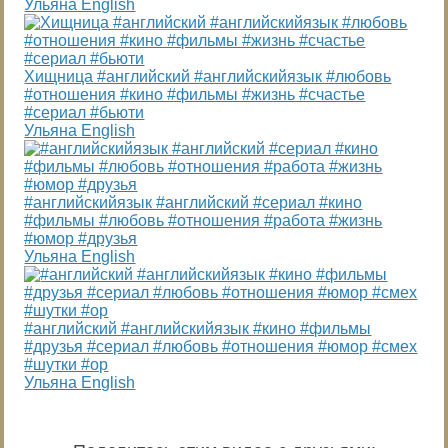
Ульяна English
Хищница #английский #английскийязык #любовь
#отношения #кино #фильмы #жизнь #счастье
#сериал #бьюти
Ульяна English
#английскийязык #английский #сериал #кино
#фильмы #любовь #отношения #работа #жизнь
#юмор #друзья
Ульяна English
#английский #английскийязык #кино #фильмы
#друзья #сериал #любовь #отношения #юмор #смех
#шутки #ор
Ульяна English