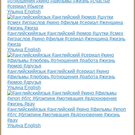
#отношения #кино #фильмы #жизнь #счастье
#сериал #бьюти
Ульяна English
#английскийязык #английский #юмор #шутки #смех
#играслов #кино #фильм #сериал #женщина #жизнь
#жиза
Ульяна English
#английскийязык #английский #сериал #кино
#фильмы #любовь #отношения #работа #жизнь
#юмор #друзья
Ульяна English
#английскийязык #английский #кино #фильмы #кпоп
#бтс #блэкпинк #мотивация #вдохновение #жизнь
#вау
Ульяна English