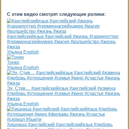
С этим видео смотрят следующие ролики:
#английскийязык #английский #жизнь #гаррипоттер
#гермионагрейнджер #магия #волшебство #жизнь
#жиза
Ульяна English
Тонко
Ульяна English
Эх, Стив… #английскийязык #английский #измена
#любовь #отношения #семья #кино #счастье #жизнь
#жиза
Ульяна English
Хищница #английский #английскийязык #любовь