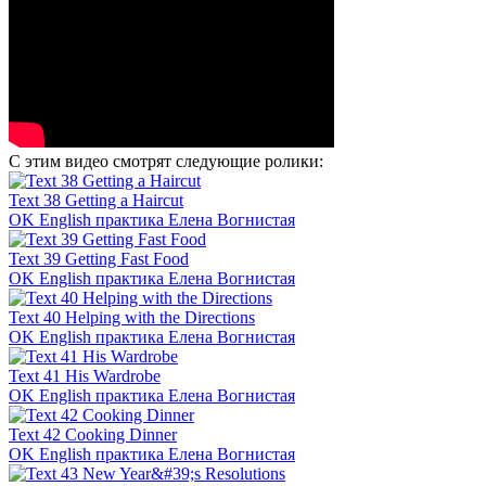
С этим видео смотрят следующие ролики:
Text 38 Getting a Haircut
OK English практика Елена Вогнистая
Text 39 Getting Fast Food
OK English практика Елена Вогнистая
Text 40 Helping with the Directions
OK English практика Елена Вогнистая
Text 41 His Wardrobe
OK English практика Елена Вогнистая
Text 42 Cooking Dinner
OK English практика Елена Вогнистая