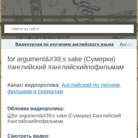
Видеоуроки по изучению английского языка
Английс
for argument&#39;s sake (Сумерки)
#английский #английскийпофильмам
Канал видеоролика:
Английский по песням,
фильмам и сериалам
Обложка видеоролика:
Смотреть видео: