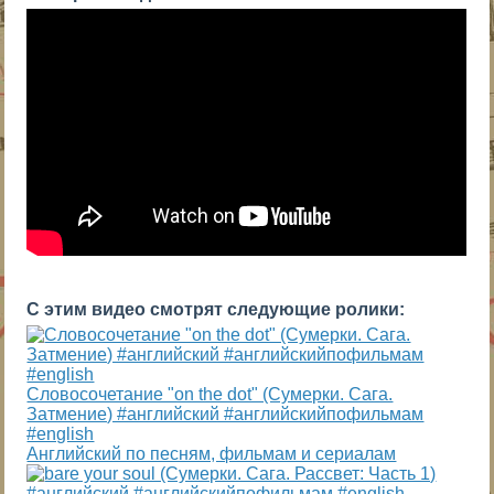
С этим видео смотрят следующие ролики:
Словосочетание "on the dot" (Сумерки. Сага.
Затмение) #английский #английскийпофильмам
#english
Английский по песням, фильмам и сериалам