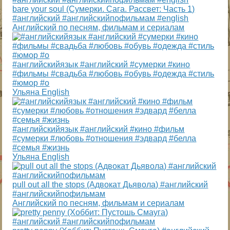
bare your soul (Сумерки. Сага. Рассвет: Часть 1)
#английский #английскийпофильмам #english
Английский по песням, фильмам и сериалам
#английскийязык #английский #сумерки #кино
#фильмы #свадьба #любовь #обувь #одежда #стиль
#юмор #о
Ульяна English
#английскийязык #английский #кино #фильм
#сумерки #любовь #отношения #эдвард #белла
#семья #жизнь
Ульяна English
pull out all the stops (Адвокат Дьявола) #английский
#английскийпофильмам
Английский по песням, фильмам и сериалам