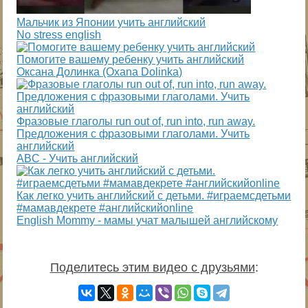
Мальчик из Японии учить английский
No stress english
Помогите вашему ребенку учить английский
Оксана Долинка (Oxana Dolinka)
Фразовые глаголы run out of, run into, run away.
Предложения с фразовыми глаголами. Учить
английский
ABC - Учить английский
Как легко учить английский с детьми. #играемсдетьми
#мамавдекрете #английскийonline
English Mommy - мамы учат малышей английскому
Поделитесь этим видео с друзьями
: