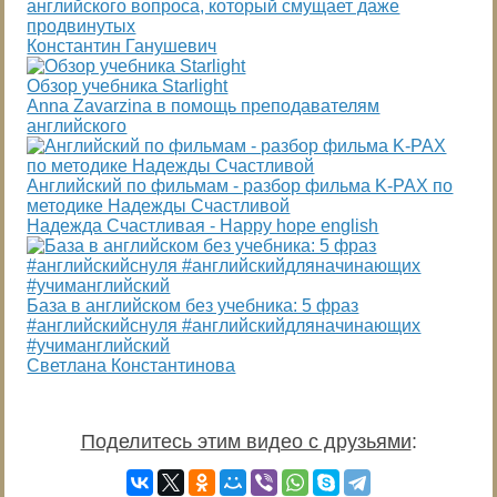
английского вопроса, который смущает даже
продвинутых
Константин Ганушевич
Обзор учебника Starlight
Anna Zavarzina в помощь преподавателям
английского
Английский по фильмам - разбор фильма K-PAX по
методике Надежды Счастливой
Надежда Cчастливая - Happy hope english
База в английском без учебника: 5 фраз
#английскийснуля #английскийдляначинающих
#учиманглийский
Светлана Константинова
Поделитесь этим видео с друзьями
: