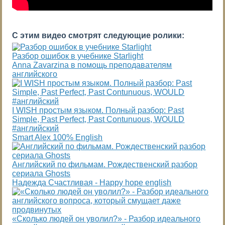
С этим видео смотрят следующие ролики:
Разбор ошибок в учебнике Starlight
Anna Zavarzina в помощь преподавателям
английского
I WISH простым языком. Полный разбор: Past
Simple, Past Perfect, Past Contunuous, WOULD
#английский
Smart Alex 100% English
Английский по фильмам. Рождественский разбор
сериала Ghosts
Надежда Cчастливая - Happy hope english
«Сколько людей он уволил?» - Разбор идеального