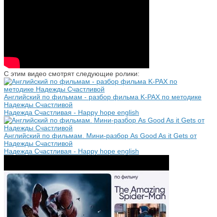
С этим видео смотрят следующие ролики:
Английский по фильмам - разбор фильма K-PAX по методике
Надежды Счастливой
Надежда Cчастливая - Happy hope english
Английский по фильмам. Мини-разбор As Good As it Gets от
Надежды Счастливой
Надежда Cчастливая - Happy hope english