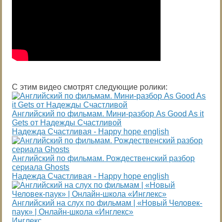
С этим видео смотрят следующие ролики:
Английский по фильмам. Мини-разбор As Good As it
Gets от Надежды Счастливой
Надежда Cчастливая - Happy hope english
Английский по фильмам. Рождественский разбор
сериала Ghosts
Надежда Cчастливая - Happy hope english
Английский на слух по фильмам | «Новый Человек-
паук» | Онлайн-школа «Инглекс»
Инглекс