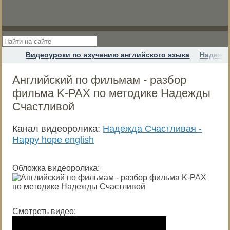
Видеоуроки по изучению английского языка
Надежда
Английский по фильмам - разбор
фильма K-PAX по методике Надежды
Счастливой
Канал видеоролика:
Надежда Cчастливая -
Happy hope english
Обложка видеоролика:
Смотреть видео: