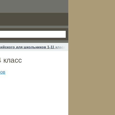
ийского для школьников 1-11 классов
Лето с пользой. Англ
4 класс
сов