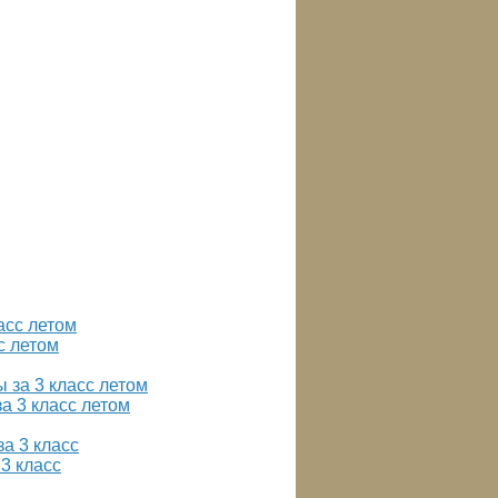
с летом
а 3 класс летом
3 класс