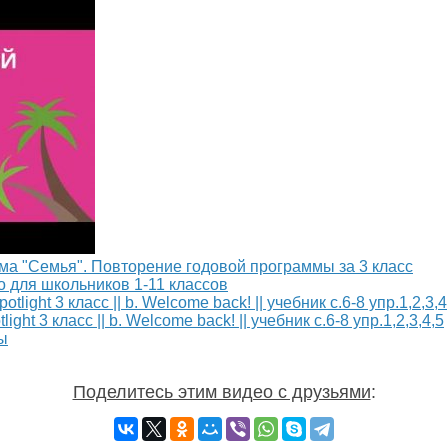
Тема "Семья". Повторение годовой программы за 3 класс
о для школьников 1-11 классов
ght 3 класс || b. Welcome back! || учебник с.6-8 упр.1,2,3,4,5
ы
Поделитесь этим видео с друзьями
: