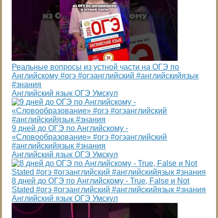
Реальные вопросы из устной части на ОГЭ по
Английскому #огэ #огэанглийский #английскийязык
#знания
Английский язык ОГЭ Умскул
9 дней до ОГЭ по Английскому -
«Словообразование» #огэ #огэанглийский
#английскийязык #знания
Английский язык ОГЭ Умскул
8 дней до ОГЭ по Английскому - True, False и Not
Stated #огэ #огэанглийский #английскийязык #знания
Английский язык ОГЭ Умскул