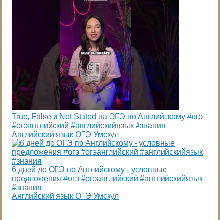
True, False и Not Stated на ОГЭ по Английскому #огэ
#огэанглийский #английскийязык #знания
Английский язык ОГЭ Умскул
6 дней до ОГЭ по Английскому - условные
предложения #огэ #огэанглийский #английскийязык
#знания
Английский язык ОГЭ Умскул