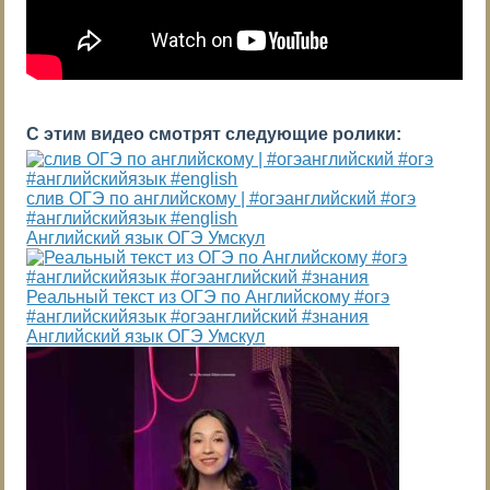
С этим видео смотрят следующие ролики:
слив ОГЭ по английскому | #огэанглийский #огэ
#английскийязык #english
Английский язык ОГЭ Умскул
Реальный текст из ОГЭ по Английскому #огэ
#английскийязык #огэанглийский #знания
Английский язык ОГЭ Умскул