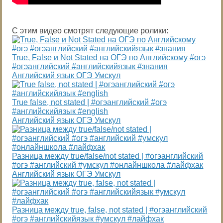
С этим видео смотрят следующие ролики:
True, False и Not Stated на ОГЭ по Английскому #огэ
#огэанглийский #английскийязык #знания
Английский язык ОГЭ Умскул
True false, not stated | #огэанглийский #огэ
#английскийязык #english
Английский язык ОГЭ Умскул
Разница между true/false/not stated | #огэанглийский
#огэ #английский #умскул #онлайншкола #лайфхак
Английский язык ОГЭ Умскул
Разница между true, false, not stated | #огэанглийский
#огэ #английскийязык #умскул #лайфхак