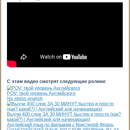
С этим видео смотрят следующие ролики:
POV: твой уровень Английского
No stress english
Выучи 400 слов ЗА 30 МИНУТ быстро и просто (как?
какой?) ! Английский для начинающих!
Английский язык по фильмам с Кристиной Франц