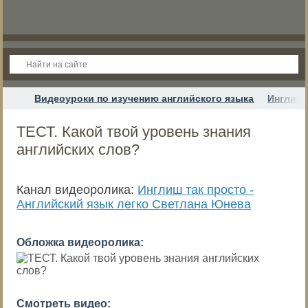
Видеоуроки по изучению английского языка
Инглиш 
ТЕСТ. Какой твой уровень знания
английских слов?
Канал видеоролика:
Инглиш так просто -
Английский язык легко Светлана Юнева
Обложка видеоролика:
Смотреть видео: